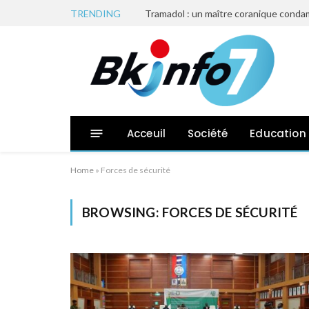
TRENDING
Tramadol : un maître coranique condam
Acceuil
Société
Education
Home
»
Forces de sécurité
BROWSING:
FORCES DE SÉCURITÉ