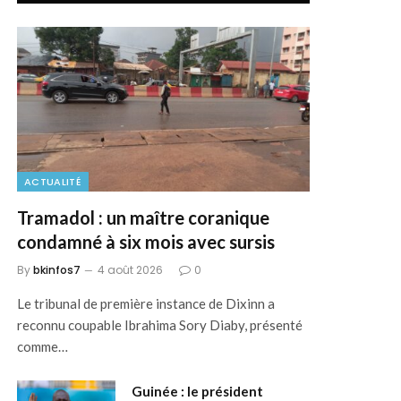
ACTUALITÉ
Tramadol : un maître coranique
condamné à six mois avec sursis
By
bkinfos7
4 août 2026
0
Le tribunal de première instance de Dixinn a
reconnu coupable Ibrahima Sory Diaby, présenté
comme…
Guinée : le président