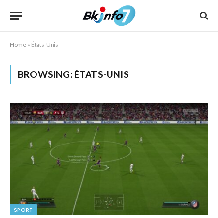
Home
»
États-Unis
BROWSING:
ÉTATS-UNIS
SPORT