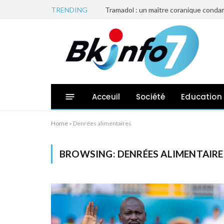
TRENDING
Tramadol : un maître coranique condam
Acceuil
Société
Education
Home
»
Denrées alimentaires
BROWSING:
DENRÉES ALIMENTAIRE