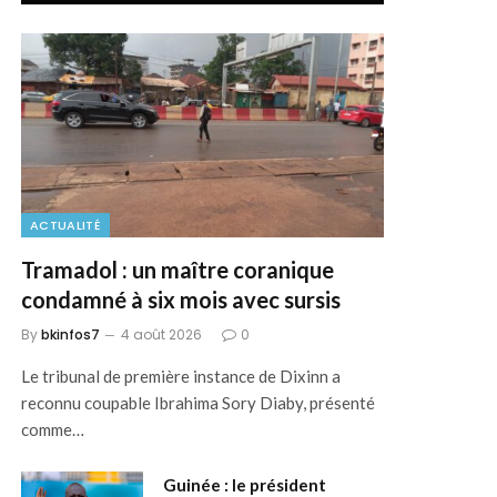
ACTUALITÉ
Tramadol : un maître coranique
condamné à six mois avec sursis
By
bkinfos7
4 août 2026
0
Le tribunal de première instance de Dixinn a
reconnu coupable Ibrahima Sory Diaby, présenté
comme…
Guinée : le président