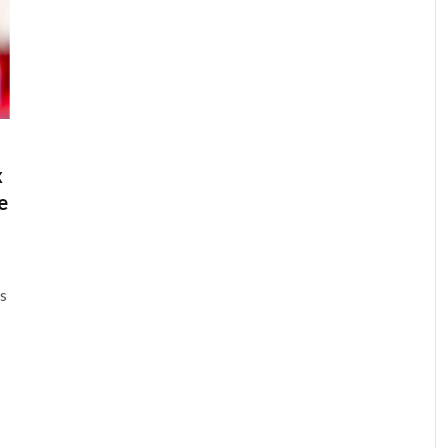
x
e
s